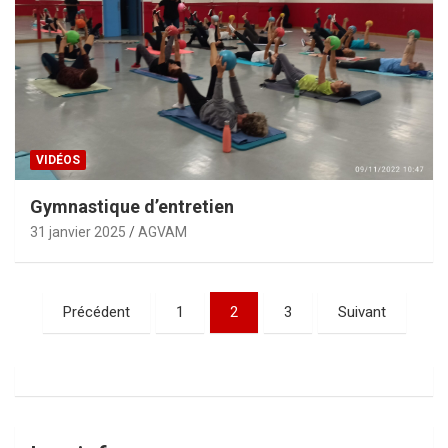
VIDÉOS
Gymnastique d’entretien
31 janvier 2025
AGVAM
Pagination
Précédent
1
2
3
Suivant
des
publications