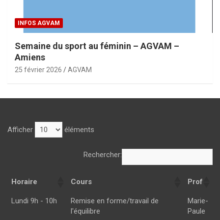
INFOS AGVAM
Semaine du sport au féminin – AGVAM –
Amiens
25 février 2026
AGVAM
Afficher
éléments
Rechercher:
Horaire
Cours
Prof
Horaire
Cours
Prof
Lundi 9h - 10h
Remise en forme/travail de
Marie-
l'équilibre
Paule