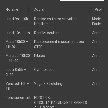
Horaire
Cours
Prof
Horaire
Cours
Prof
Lundi 9h - 10h
Remise en forme/travail de
Marie-
l'équilibre
Paule
Lundi 10h - 11h
Renf.Musculaire
Anne
Mardi 10h30 –
Renforcement musculaire avec
Anne
11h30
STEP
Mercredi 10h30
Pilates
Anne
– 11h30
Jeudi 8h55 –
Gym tonique
Anne
9h55
Vendredi 10h –
Yoga – Stretching
Anne
11h
Ponctuellement
FIT'STICK,
CIRCUIT/TRAINING/ETIREMENTS
A LA BARRE