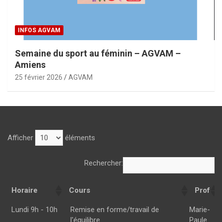
INFOS AGVAM
Semaine du sport au féminin – AGVAM –
Amiens
25 février 2026
AGVAM
Afficher
éléments
Rechercher:
Horaire
Cours
Prof
Horaire
Cours
Prof
Lundi 9h - 10h
Remise en forme/travail de
Marie-
l'équilibre
Paule