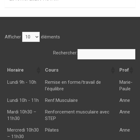
Afficher
éléments
Rechercher:
Horaire
Cours
Prof
Horaire
Cours
Prof
Lundi 9h - 10h
Remise en forme/travail de
Marie-
l'équilibre
Paule
Lundi 10h - 11h
Renf.Musculaire
Anne
Mardi 10h30 –
Renforcement musculaire avec
Anne
11h30
STEP
Mercredi 10h30
Pilates
Anne
– 11h30