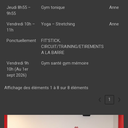
Jeudi 8h55 –
Gym tonique
Anne
9h55
Vendredi 10h –
Yoga – Stretching
Anne
11h
Ponctuellement
FIT'STICK,
CIRCUIT/TRAINING/ETIREMENTS
A LA BARRE
Vendredi 9h
Gym santé gym mémoire
10h (Au 1er
sept 2026)
Affichage des éléments 1 à 8 sur 8 éléments
❮
1
❯