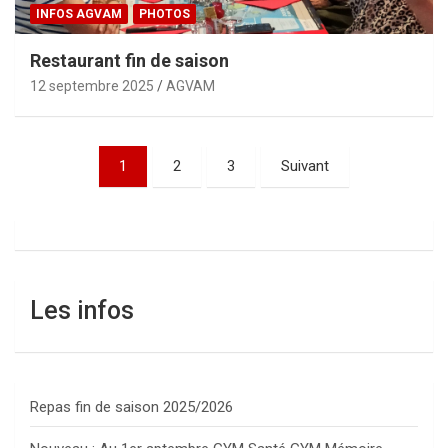
INFOS AGVAM
PHOTOS
Restaurant fin de saison
12 septembre 2025
AGVAM
Pagination
1
2
3
Suivant
des
publications
Les infos
Repas fin de saison 2025/2026