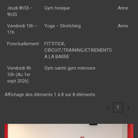
Jeudi 8h55 –
Gym tonique
Anne
9h55
Vendredi 10h –
Yoga – Stretching
Anne
11h
Ponctuellement
FIT'STICK,
CIRCUIT/TRAINING/ETIREMENTS
A LA BARRE
Vendredi 9h
Gym santé gym mémoire
10h (Au 1er
sept 2026)
Affichage des éléments 1 à 8 sur 8 éléments
❮
1
❯