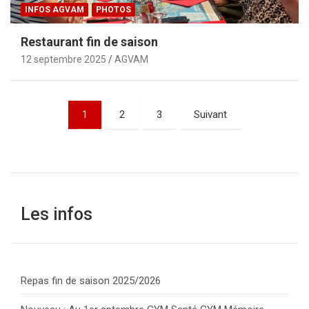
INFOS AGVAM
PHOTOS
Restaurant fin de saison
12 septembre 2025
AGVAM
Pagination
1
2
3
Suivant
des
publications
Les infos
Repas fin de saison 2025/2026