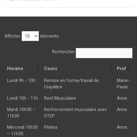
Afficher
éléments
Rechercher:
Horaire
Cours
Prof
Horaire
Cours
Prof
Lundi 9h - 10h
Remise en forme/travail de
Marie-
l'équilibre
Paule
Lundi 10h - 11h
Renf.Musculaire
Anne
Mardi 10h30 –
Renforcement musculaire avec
Anne
11h30
STEP
Mercredi 10h30
Pilates
Anne
– 11h30