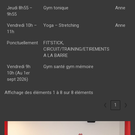
Jeudi 8h55 –
Gym tonique
Anne
9h55
Vendredi 10h –
Yoga – Stretching
Anne
11h
Ponctuellement
FIT'STICK,
CIRCUIT/TRAINING/ETIREMENTS
A LA BARRE
Vendredi 9h
Gym santé gym mémoire
10h (Au 1er
sept 2026)
Affichage des éléments 1 à 8 sur 8 éléments
❮
1
❯