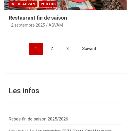
INFOS AGVAM
PHOTOS
Restaurant fin de saison
12 septembre 2025
AGVAM
Pagination
1
2
3
Suivant
des
publications
Les infos
Repas fin de saison 2025/2026