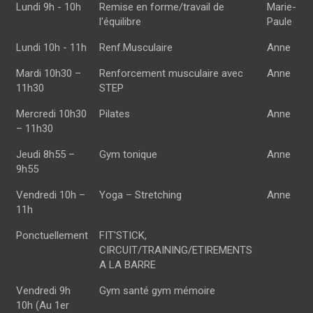
Horaire
Cours
Prof
Lundi 9h - 10h
Remise en forme/travail de
Marie-
l'équilibre
Paule
Lundi 10h - 11h
Renf.Musculaire
Anne
Mardi 10h30 –
Renforcement musculaire avec
Anne
11h30
STEP
Mercredi 10h30
Pilates
Anne
– 11h30
Jeudi 8h55 –
Gym tonique
Anne
9h55
Vendredi 10h –
Yoga – Stretching
Anne
11h
Ponctuellement
FIT'STICK,
CIRCUIT/TRAINING/ETIREMENTS
A LA BARRE
Vendredi 9h
Gym santé gym mémoire
10h (Au 1er