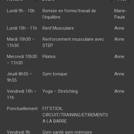
Horaire
Cours
Prof
Lundi 9h - 10h
Remise en forme/travail de
Marie-
l'équilibre
Paule
Lundi 10h - 11h
Renf.Musculaire
Anne
Mardi 10h30 –
Renforcement musculaire avec
Anne
11h30
STEP
Mercredi 10h30
Pilates
Anne
– 11h30
Jeudi 8h55 –
Gym tonique
Anne
9h55
Vendredi 10h –
Yoga – Stretching
Anne
11h
Ponctuellement
FIT'STICK,
CIRCUIT/TRAINING/ETIREMENTS
A LA BARRE
Vendredi 9h
Gym santé gym mémoire