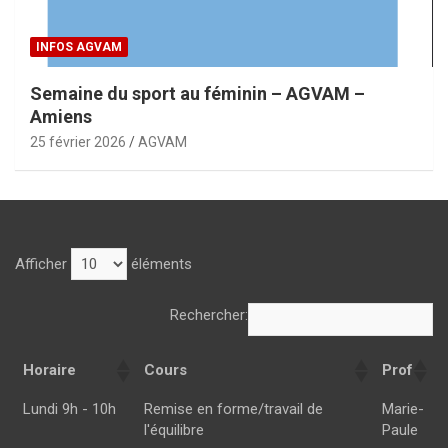
INFOS AGVAM
Semaine du sport au féminin – AGVAM –
Amiens
25 février 2026
AGVAM
Afficher
éléments
Rechercher:
Horaire
Cours
Prof
Horaire
Cours
Prof
Lundi 9h - 10h
Remise en forme/travail de
Marie-
l'équilibre
Paule