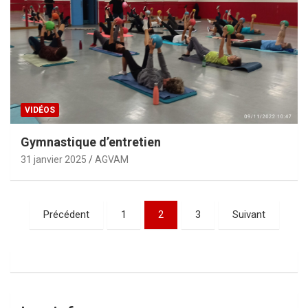
VIDÉOS
Gymnastique d’entretien
31 janvier 2025
AGVAM
Pagination
Précédent
1
2
3
Suivant
des
publications