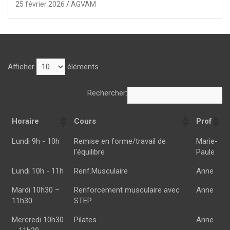
25 février 2026
AGVAM
Afficher
éléments
Rechercher:
Horaire
Cours
Prof
Horaire
Cours
Prof
Lundi 9h - 10h
Remise en forme/travail de
Marie-
l'équilibre
Paule
Lundi 10h - 11h
Renf.Musculaire
Anne
Mardi 10h30 –
Renforcement musculaire avec
Anne
11h30
STEP
Mercredi 10h30
Pilates
Anne