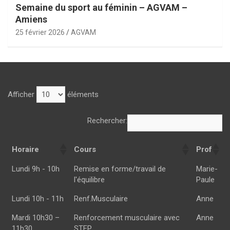
Semaine du sport au féminin – AGVAM –
Amiens
25 février 2026
AGVAM
Afficher
éléments
Rechercher:
Horaire
Cours
Prof
Horaire
Cours
Prof
Lundi 9h - 10h
Remise en forme/travail de
Marie-
l'équilibre
Paule
Lundi 10h - 11h
Renf.Musculaire
Anne
Mardi 10h30 –
Renforcement musculaire avec
Anne
11h30
STEP